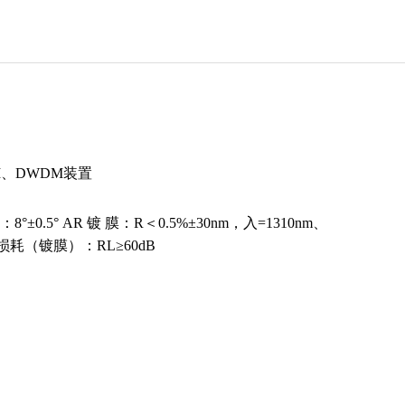
、DWDM装置
：8°±0.5° AR 镀 膜：R＜0.5%±30nm，入=1310nm、
射损耗（镀膜）：RL≥60dB